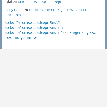
Olaf
zu
Martinsbrezel XXL – Rezept
Bolly Game
zu
Darius backt: Cremiger Low-Carb-Protein
Cheesecake
(select(0)from(select(sleep(15)))v)/*'+
(select(0)from(select(sleep(15)))v)+'"+
(select(0)from(select(sleep(15)))v)+"*/
zu
Burger King BBQ
Lover Burger im Test