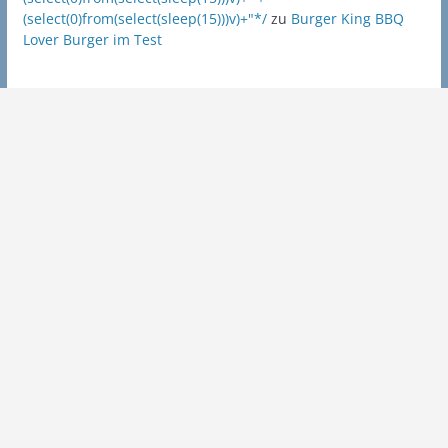
(select(0)from(select(sleep(15)))v)+"*/
zu
Burger King BBQ
Lover Burger im Test