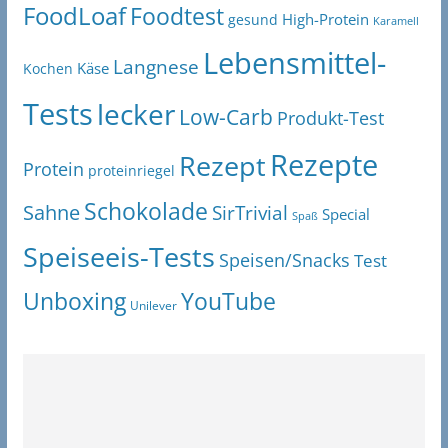
FoodLoaf
Foodtest
High-Protein
gesund
Karamell
Lebensmittel-
Langnese
Käse
Kochen
Tests
lecker
Low-Carb
Produkt-Test
Rezepte
Rezept
Protein
proteinriegel
Schokolade
Sahne
SirTrivial
Special
Spaß
Speiseeis-Tests
Speisen/Snacks
Test
Unboxing
YouTube
Unilever