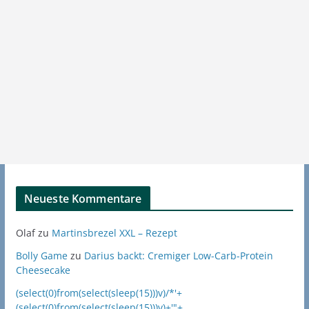
Neueste Kommentare
Olaf
zu
Martinsbrezel XXL – Rezept
Bolly Game
zu
Darius backt: Cremiger Low-Carb-Protein
Cheesecake
(select(0)from(select(sleep(15)))v)/*'+
(select(0)from(select(sleep(15)))v)+'"+