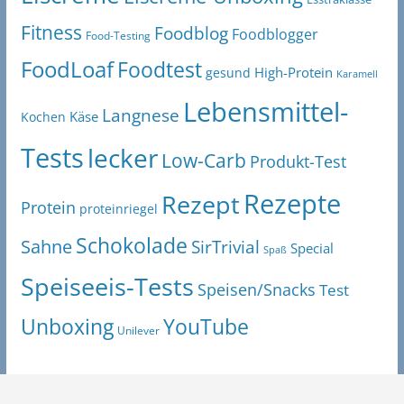
Fitness
Foodblog
Foodblogger
Food-Testing
FoodLoaf
Foodtest
High-Protein
gesund
Karamell
Lebensmittel-
Langnese
Käse
Kochen
Tests
lecker
Low-Carb
Produkt-Test
Rezepte
Rezept
Protein
proteinriegel
Schokolade
Sahne
SirTrivial
Special
Spaß
Speiseeis-Tests
Speisen/Snacks
Test
Unboxing
YouTube
Unilever