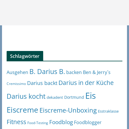
Schlagwörter
B. Darius B.
Ben & Jerry´s
Ausgehen
backen
Darius in der Küche
Darius backt
Cremissimo
Eis
Darius kocht
Dortmund
dekadent
Eiscreme
Eiscreme-Unboxing
Esstraklasse
Fitness
Foodblog
Foodblogger
Food-Testing