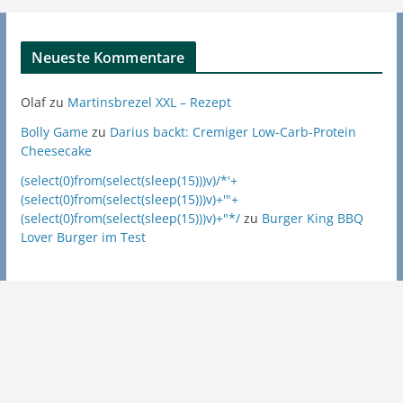
Neueste Kommentare
Olaf
zu
Martinsbrezel XXL – Rezept
Bolly Game
zu
Darius backt: Cremiger Low-Carb-Protein
Cheesecake
(select(0)from(select(sleep(15)))v)/*'+
(select(0)from(select(sleep(15)))v)+'"+
(select(0)from(select(sleep(15)))v)+"*/
zu
Burger King BBQ
Lover Burger im Test