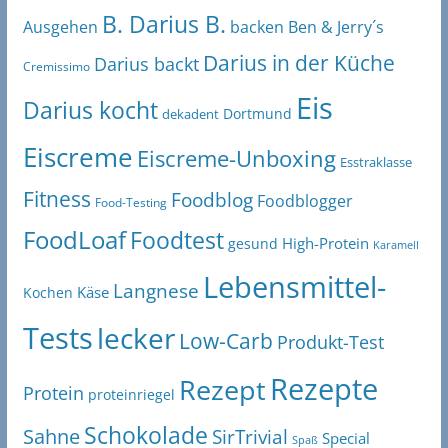
B. Darius B.
Ben & Jerry´s
Ausgehen
backen
Darius in der Küche
Darius backt
Cremissimo
Eis
Darius kocht
Dortmund
dekadent
Eiscreme
Eiscreme-Unboxing
Esstraklasse
Fitness
Foodblog
Foodblogger
Food-Testing
FoodLoaf
Foodtest
High-Protein
gesund
Karamell
Lebensmittel-
Langnese
Käse
Kochen
Tests
lecker
Low-Carb
Produkt-Test
Rezepte
Rezept
Protein
proteinriegel
Schokolade
Sahne
SirTrivial
Special
Spaß