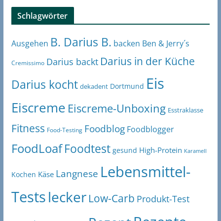
Schlagwörter
B. Darius B.
Ben & Jerry´s
Ausgehen
backen
Darius in der Küche
Darius backt
Cremissimo
Eis
Darius kocht
Dortmund
dekadent
Eiscreme
Eiscreme-Unboxing
Esstraklasse
Fitness
Foodblog
Foodblogger
Food-Testing
FoodLoaf
Foodtest
High-Protein
gesund
Karamell
Lebensmittel-
Langnese
Käse
Kochen
Tests
lecker
Low-Carb
Produkt-Test