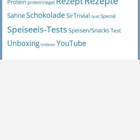
Rezepte
Rezept
Protein
proteinriegel
Schokolade
Sahne
SirTrivial
Special
Spaß
Speiseeis-Tests
Speisen/Snacks
Test
Unboxing
YouTube
Unilever