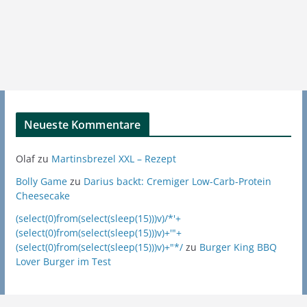
Neueste Kommentare
Olaf
zu
Martinsbrezel XXL – Rezept
Bolly Game
zu
Darius backt: Cremiger Low-Carb-Protein
Cheesecake
(select(0)from(select(sleep(15)))v)/*'+
(select(0)from(select(sleep(15)))v)+'"+
(select(0)from(select(sleep(15)))v)+"*/
zu
Burger King BBQ
Lover Burger im Test