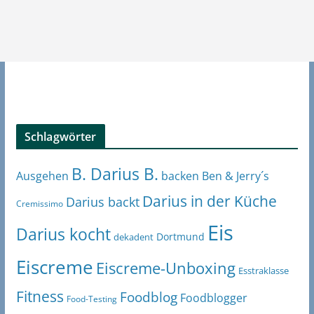
Schlagwörter
B. Darius B.
Ben & Jerry´s
Ausgehen
backen
Darius in der Küche
Darius backt
Cremissimo
Eis
Darius kocht
Dortmund
dekadent
Eiscreme
Eiscreme-Unboxing
Esstraklasse
Fitness
Foodblog
Foodblogger
Food-Testing