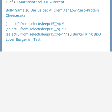
Olaf
zu
Martinsbrezel XXL – Rezept
Bolly Game
zu
Darius backt: Cremiger Low-Carb-Protein
Cheesecake
(select(0)from(select(sleep(15)))v)/*'+
(select(0)from(select(sleep(15)))v)+'"+
(select(0)from(select(sleep(15)))v)+"*/
zu
Burger King BBQ
Lover Burger im Test