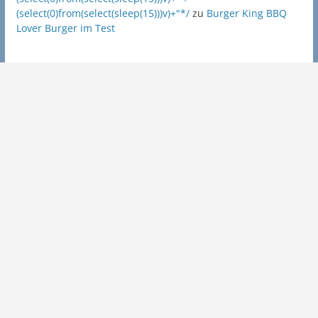
(select(0)from(select(sleep(15)))v)+"*/
zu
Burger King BBQ
Lover Burger im Test