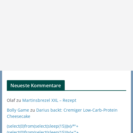
Neueste Kommentare
Olaf
zu
Martinsbrezel XXL – Rezept
Bolly Game
zu
Darius backt: Cremiger Low-Carb-Protein
Cheesecake
(select(0)from(select(sleep(15)))v)/*'+
(select(0)from(select(sleep(15)))v)+'"+