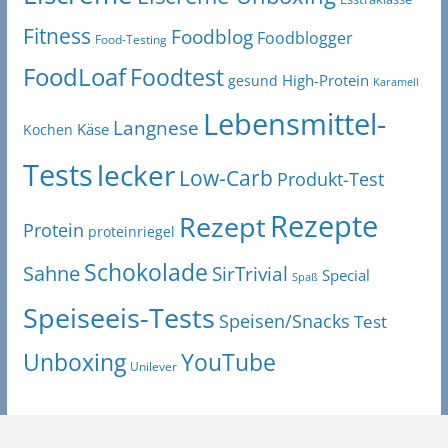
Fitness
Foodblog
Foodblogger
Food-Testing
FoodLoaf
Foodtest
High-Protein
gesund
Karamell
Lebensmittel-
Langnese
Käse
Kochen
Tests
lecker
Low-Carb
Produkt-Test
Rezepte
Rezept
Protein
proteinriegel
Schokolade
Sahne
SirTrivial
Special
Spaß
Speiseeis-Tests
Speisen/Snacks
Test
Unboxing
YouTube
Unilever