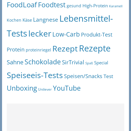
FoodLoaf
Foodtest
High-Protein
gesund
Karamell
Lebensmittel-
Langnese
Käse
Kochen
Tests
lecker
Low-Carb
Produkt-Test
Rezepte
Rezept
Protein
proteinriegel
Schokolade
Sahne
SirTrivial
Special
Spaß
Speiseeis-Tests
Speisen/Snacks
Test
Unboxing
YouTube
Unilever