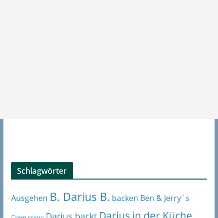
Schlagwörter
B. Darius B.
Ben & Jerry´s
Ausgehen
backen
Darius in der Küche
Darius backt
Cremissimo