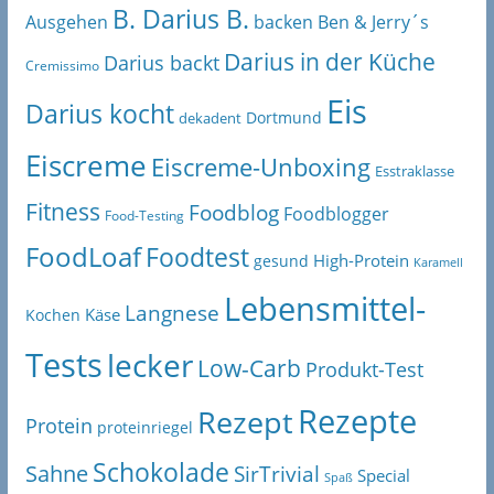
B. Darius B.
Ben & Jerry´s
Ausgehen
backen
Darius in der Küche
Darius backt
Cremissimo
Eis
Darius kocht
Dortmund
dekadent
Eiscreme
Eiscreme-Unboxing
Esstraklasse
Fitness
Foodblog
Foodblogger
Food-Testing
FoodLoaf
Foodtest
High-Protein
gesund
Karamell
Lebensmittel-
Langnese
Käse
Kochen
Tests
lecker
Low-Carb
Produkt-Test
Rezepte
Rezept
Protein
proteinriegel
Schokolade
Sahne
SirTrivial
Special
Spaß