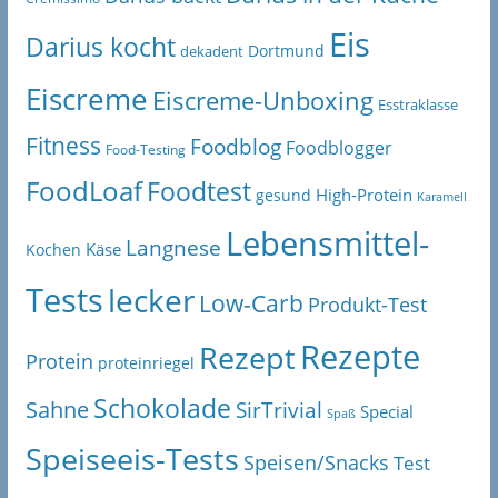
Eis
Darius kocht
Dortmund
dekadent
Eiscreme
Eiscreme-Unboxing
Esstraklasse
Fitness
Foodblog
Foodblogger
Food-Testing
FoodLoaf
Foodtest
High-Protein
gesund
Karamell
Lebensmittel-
Langnese
Käse
Kochen
Tests
lecker
Low-Carb
Produkt-Test
Rezepte
Rezept
Protein
proteinriegel
Schokolade
Sahne
SirTrivial
Special
Spaß
Speiseeis-Tests
Speisen/Snacks
Test