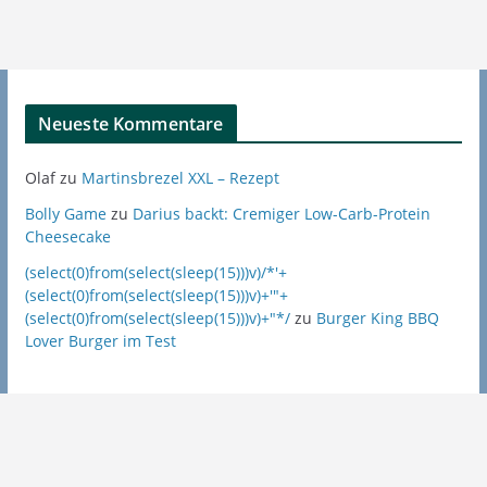
Neueste Kommentare
Olaf
zu
Martinsbrezel XXL – Rezept
Bolly Game
zu
Darius backt: Cremiger Low-Carb-Protein
Cheesecake
(select(0)from(select(sleep(15)))v)/*'+
(select(0)from(select(sleep(15)))v)+'"+
(select(0)from(select(sleep(15)))v)+"*/
zu
Burger King BBQ
Lover Burger im Test