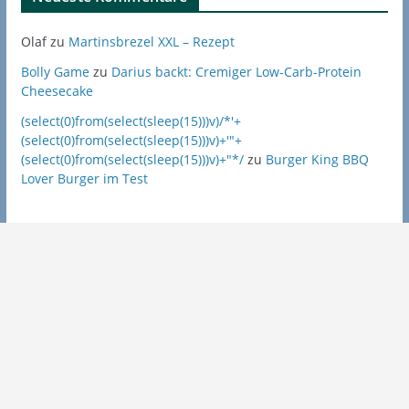
Olaf
zu
Martinsbrezel XXL – Rezept
Bolly Game
zu
Darius backt: Cremiger Low-Carb-Protein
Cheesecake
(select(0)from(select(sleep(15)))v)/*'+
(select(0)from(select(sleep(15)))v)+'"+
(select(0)from(select(sleep(15)))v)+"*/
zu
Burger King BBQ
Lover Burger im Test