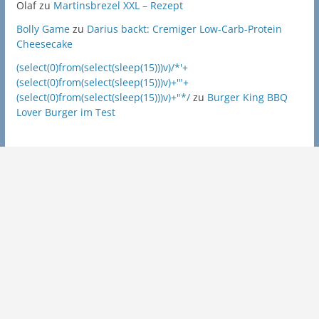
Olaf
zu
Martinsbrezel XXL – Rezept
Bolly Game
zu
Darius backt: Cremiger Low-Carb-Protein
Cheesecake
(select(0)from(select(sleep(15)))v)/*'+
(select(0)from(select(sleep(15)))v)+'"+
(select(0)from(select(sleep(15)))v)+"*/
zu
Burger King BBQ
Lover Burger im Test