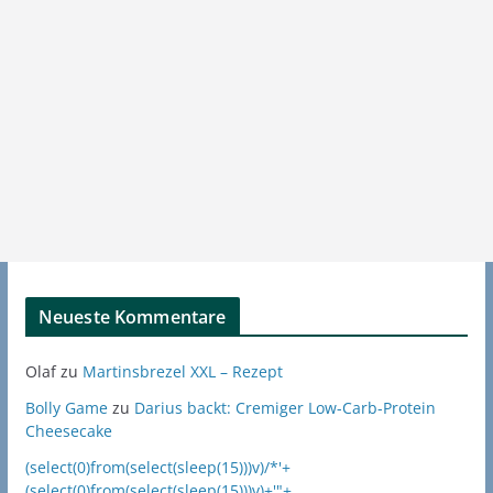
Neueste Kommentare
Olaf
zu
Martinsbrezel XXL – Rezept
Bolly Game
zu
Darius backt: Cremiger Low-Carb-Protein
Cheesecake
(select(0)from(select(sleep(15)))v)/*'+
(select(0)from(select(sleep(15)))v)+'"+