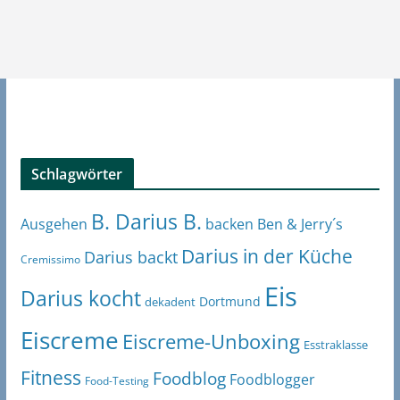
Schlagwörter
B. Darius B.
Ben & Jerry´s
Ausgehen
backen
Darius in der Küche
Darius backt
Cremissimo
Eis
Darius kocht
Dortmund
dekadent
Eiscreme
Eiscreme-Unboxing
Esstraklasse
Fitness
Foodblog
Foodblogger
Food-Testing