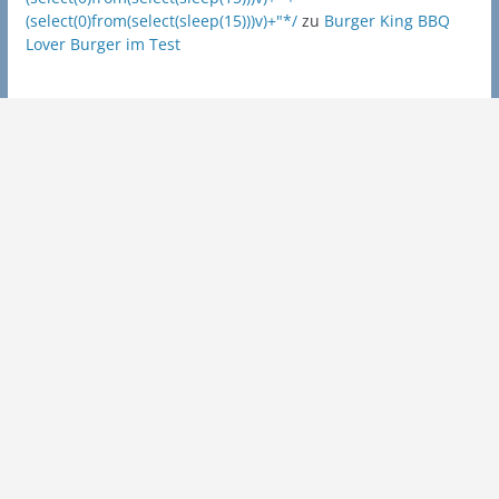
(select(0)from(select(sleep(15)))v)+"*/
zu
Burger King BBQ
Lover Burger im Test