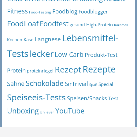
Fitness
Foodblog
Foodblogger
Food-Testing
FoodLoaf
Foodtest
High-Protein
gesund
Karamell
Lebensmittel-
Langnese
Käse
Kochen
Tests
lecker
Low-Carb
Produkt-Test
Rezepte
Rezept
Protein
proteinriegel
Schokolade
Sahne
SirTrivial
Special
Spaß
Speiseeis-Tests
Speisen/Snacks
Test
Unboxing
YouTube
Unilever