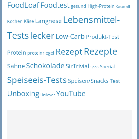
FoodLoaf
Foodtest
High-Protein
gesund
Karamell
Lebensmittel-
Langnese
Käse
Kochen
Tests
lecker
Low-Carb
Produkt-Test
Rezepte
Rezept
Protein
proteinriegel
Schokolade
Sahne
SirTrivial
Special
Spaß
Speiseeis-Tests
Speisen/Snacks
Test
Unboxing
YouTube
Unilever