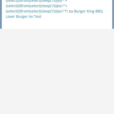
(select(0)from(select(sleep(15)))v)/*'+
(select(0)from(select(sleep(15)))v)+'"+
(select(0)from(select(sleep(15)))v)+"*/
zu
Burger King BBQ
Lover Burger im Test