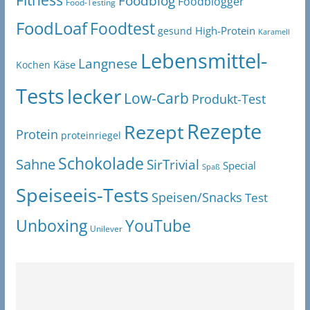
Fitness
Foodblog
Foodblogger
Food-Testing
FoodLoaf
Foodtest
High-Protein
gesund
Karamell
Lebensmittel-
Langnese
Käse
Kochen
Tests
lecker
Low-Carb
Produkt-Test
Rezepte
Rezept
Protein
proteinriegel
Schokolade
Sahne
SirTrivial
Special
Spaß
Speiseeis-Tests
Speisen/Snacks
Test
Unboxing
YouTube
Unilever