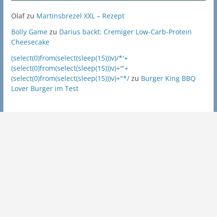
Olaf
zu
Martinsbrezel XXL – Rezept
Bolly Game
zu
Darius backt: Cremiger Low-Carb-Protein
Cheesecake
(select(0)from(select(sleep(15)))v)/*'+
(select(0)from(select(sleep(15)))v)+'"+
(select(0)from(select(sleep(15)))v)+"*/
zu
Burger King BBQ
Lover Burger im Test