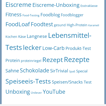
Eiscreme
Eiscreme-Unboxing
Esstraklasse
Fitness
Foodblog
Foodblogger
Food-Testing
FoodLoaf
Foodtest
High-Protein
gesund
Karamell
Lebensmittel-
Langnese
Käse
Kochen
Tests
lecker
Low-Carb
Produkt-Test
Rezepte
Rezept
Protein
proteinriegel
Schokolade
Sahne
SirTrivial
Special
Spaß
Speiseeis-Tests
Speisen/Snacks
Test
Unboxing
YouTube
Unilever