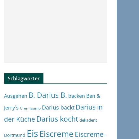
Schlagwörter
B. Darius B.
Ben &
Ausgehen
backen
Darius in
Darius backt
Jerry´s
Cremissimo
Darius kocht
der Küche
dekadent
Eis
Eiscreme
Eiscreme-
Dortmund