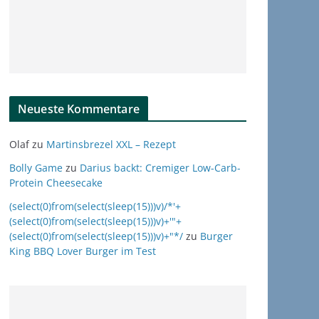
Neueste Kommentare
Olaf
zu
Martinsbrezel XXL – Rezept
Bolly Game
zu
Darius backt: Cremiger Low-Carb-
Protein Cheesecake
(select(0)from(select(sleep(15)))v)/*'+
(select(0)from(select(sleep(15)))v)+'"+
(select(0)from(select(sleep(15)))v)+"*/
zu
Burger
King BBQ Lover Burger im Test