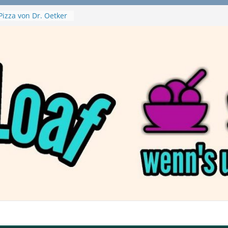
Pizza von Dr. Oetker
ja Swirl
e – mein Testvideo!
ontanaBlack
Plant Nuggets und
 – wirklich vegan?
Haftbefehl /