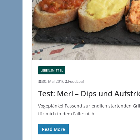
LEBENSMITTEL
30. Mai 2016
FoodLoaf
Test: Merl – Dips und Aufstr
Vogeplänkel Passend zur endlich startenden Gri
für mich in dem Falle: nicht
Read More