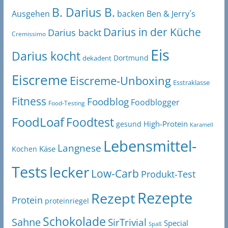
B. Darius B.
Ben & Jerry´s
Ausgehen
backen
Darius in der Küche
Darius backt
Cremissimo
Eis
Darius kocht
Dortmund
dekadent
Eiscreme
Eiscreme-Unboxing
Esstraklasse
Fitness
Foodblog
Foodblogger
Food-Testing
FoodLoaf
Foodtest
High-Protein
gesund
Karamell
Lebensmittel-
Langnese
Käse
Kochen
Tests
lecker
Low-Carb
Produkt-Test
Rezepte
Rezept
Protein
proteinriegel
Schokolade
Sahne
SirTrivial
Special
Spaß