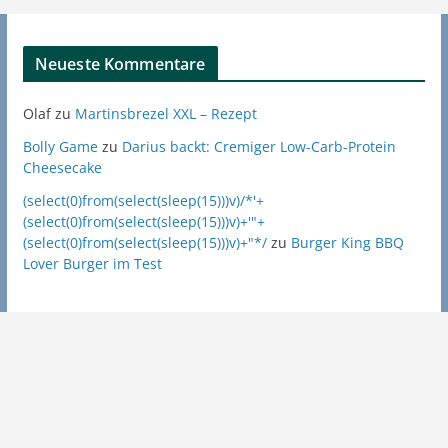
Neueste Kommentare
Olaf
zu
Martinsbrezel XXL – Rezept
Bolly Game
zu
Darius backt: Cremiger Low-Carb-Protein
Cheesecake
(select(0)from(select(sleep(15)))v)/*'+
(select(0)from(select(sleep(15)))v)+'"+
(select(0)from(select(sleep(15)))v)+"*/
zu
Burger King BBQ
Lover Burger im Test