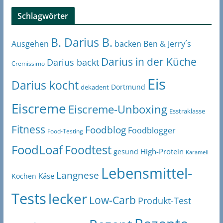
Schlagwörter
B. Darius B.
Ben & Jerry´s
Ausgehen
backen
Darius in der Küche
Darius backt
Cremissimo
Eis
Darius kocht
Dortmund
dekadent
Eiscreme
Eiscreme-Unboxing
Esstraklasse
Fitness
Foodblog
Foodblogger
Food-Testing
FoodLoaf
Foodtest
High-Protein
gesund
Karamell
Lebensmittel-
Langnese
Käse
Kochen
Tests
lecker
Low-Carb
Produkt-Test