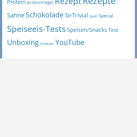
Rezepte
Rezept
Protein
proteinriegel
Schokolade
Sahne
SirTrivial
Special
Spaß
Speiseeis-Tests
Speisen/Snacks
Test
Unboxing
YouTube
Unilever