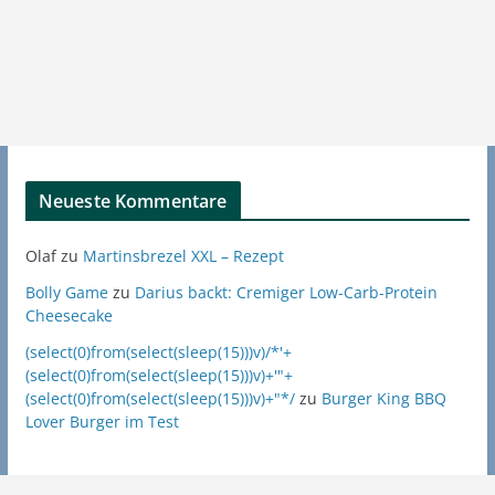
Neueste Kommentare
Olaf
zu
Martinsbrezel XXL – Rezept
Bolly Game
zu
Darius backt: Cremiger Low-Carb-Protein
Cheesecake
(select(0)from(select(sleep(15)))v)/*'+
(select(0)from(select(sleep(15)))v)+'"+
(select(0)from(select(sleep(15)))v)+"*/
zu
Burger King BBQ
Lover Burger im Test