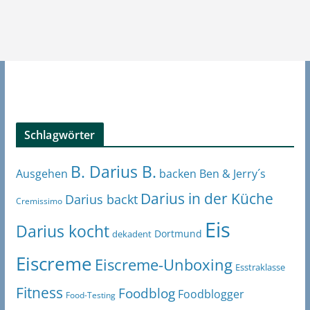
Schlagwörter
B. Darius B.
Ben & Jerry´s
Ausgehen
backen
Darius in der Küche
Darius backt
Cremissimo
Eis
Darius kocht
Dortmund
dekadent
Eiscreme
Eiscreme-Unboxing
Esstraklasse
Fitness
Foodblog
Foodblogger
Food-Testing