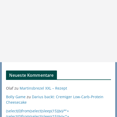
Neueste Kommentare
Olaf
zu
Martinsbrezel XXL – Rezept
Bolly Game
zu
Darius backt: Cremiger Low-Carb-Protein
Cheesecake
(select(0)from(select(sleep(15)))v)/*'+
(select(0)from(select(sleep(15)))v)+'"+