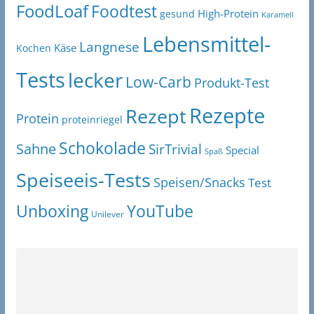
FoodLoaf
Foodtest
High-Protein
gesund
Karamell
Lebensmittel-
Langnese
Käse
Kochen
Tests
lecker
Low-Carb
Produkt-Test
Rezepte
Rezept
Protein
proteinriegel
Schokolade
Sahne
SirTrivial
Special
Spaß
Speiseeis-Tests
Speisen/Snacks
Test
Unboxing
YouTube
Unilever