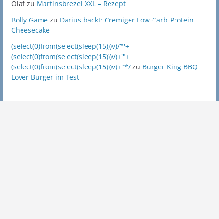
Olaf
zu
Martinsbrezel XXL – Rezept
Bolly Game
zu
Darius backt: Cremiger Low-Carb-Protein
Cheesecake
(select(0)from(select(sleep(15)))v)/*'+
(select(0)from(select(sleep(15)))v)+'"+
(select(0)from(select(sleep(15)))v)+"*/
zu
Burger King BBQ
Lover Burger im Test