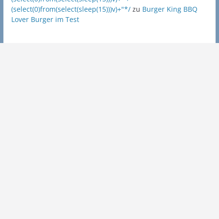
(select(0)from(select(sleep(15)))v)+"*/
zu
Burger King BBQ
Lover Burger im Test