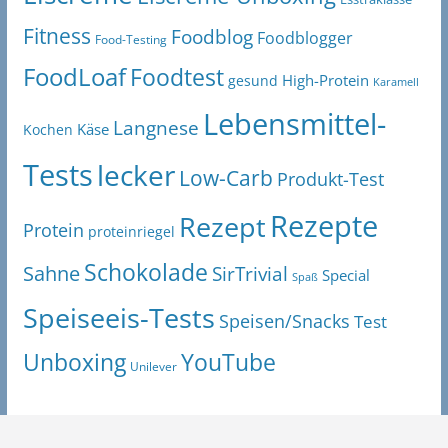
Fitness
Foodblog
Foodblogger
Food-Testing
FoodLoaf
Foodtest
High-Protein
gesund
Karamell
Lebensmittel-
Langnese
Käse
Kochen
Tests
lecker
Low-Carb
Produkt-Test
Rezepte
Rezept
Protein
proteinriegel
Schokolade
Sahne
SirTrivial
Special
Spaß
Speiseeis-Tests
Speisen/Snacks
Test
Unboxing
YouTube
Unilever