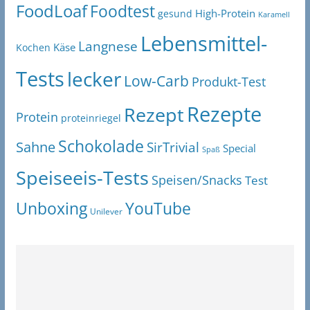
FoodLoaf
Foodtest
High-Protein
gesund
Karamell
Lebensmittel-
Langnese
Käse
Kochen
Tests
lecker
Low-Carb
Produkt-Test
Rezepte
Rezept
Protein
proteinriegel
Schokolade
Sahne
SirTrivial
Special
Spaß
Speiseeis-Tests
Speisen/Snacks
Test
Unboxing
YouTube
Unilever