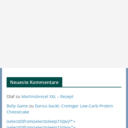
Neueste Kommentare
Olaf
zu
Martinsbrezel XXL – Rezept
Bolly Game
zu
Darius backt: Cremiger Low-Carb-Protein
Cheesecake
(select(0)from(select(sleep(15)))v)/*'+
(select(0)from(select(sleep(15)))v)+'"+