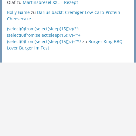
Olaf
zu
Martinsbrezel XXL – Rezept
Bolly Game
zu
Darius backt: Cremiger Low-Carb-Protein
Cheesecake
(select(0)from(select(sleep(15)))v)/*'+
(select(0)from(select(sleep(15)))v)+'"+
(select(0)from(select(sleep(15)))v)+"*/
zu
Burger King BBQ
Lover Burger im Test