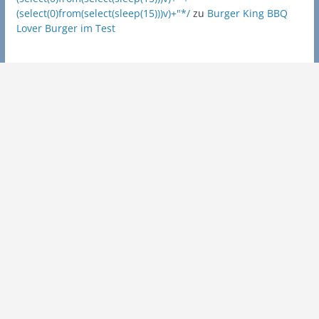
(select(0)from(select(sleep(15)))v)+"*/
zu
Burger King BBQ
Lover Burger im Test