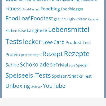
Fitness
Foodblog
Foodblogger
Food-Testing
FoodLoaf
Foodtest
High-Protein
gesund
Karamell
Lebensmittel-
Langnese
Käse
Kochen
Tests
lecker
Low-Carb
Produkt-Test
Rezepte
Rezept
Protein
proteinriegel
Schokolade
Sahne
SirTrivial
Special
Spaß
Speiseeis-Tests
Speisen/Snacks
Test
Unboxing
YouTube
Unilever