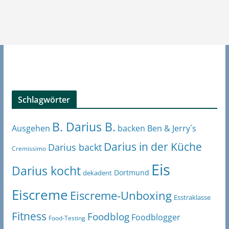
Schlagwörter
B. Darius B.
Ben & Jerry´s
Ausgehen
backen
Darius in der Küche
Darius backt
Cremissimo
Eis
Darius kocht
Dortmund
dekadent
Eiscreme
Eiscreme-Unboxing
Esstraklasse
Fitness
Foodblog
Foodblogger
Food-Testing