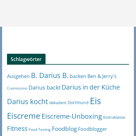
Schlagwörter
B. Darius B.
Ben & Jerry´s
Ausgehen
backen
Darius in der Küche
Darius backt
Cremissimo
Eis
Darius kocht
Dortmund
dekadent
Eiscreme
Eiscreme-Unboxing
Esstraklasse
Fitness
Foodblog
Foodblogger
Food-Testing