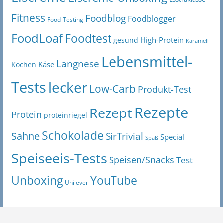
Fitness
Foodblog
Foodblogger
Food-Testing
FoodLoaf
Foodtest
High-Protein
gesund
Karamell
Lebensmittel-
Langnese
Käse
Kochen
Tests
lecker
Low-Carb
Produkt-Test
Rezepte
Rezept
Protein
proteinriegel
Schokolade
Sahne
SirTrivial
Special
Spaß
Speiseeis-Tests
Speisen/Snacks
Test
Unboxing
YouTube
Unilever