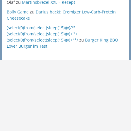
Olaf
zu
Martinsbrezel XXL – Rezept
Bolly Game
zu
Darius backt: Cremiger Low-Carb-Protein
Cheesecake
(select(0)from(select(sleep(15)))v)/*'+
(select(0)from(select(sleep(15)))v)+'"+
(select(0)from(select(sleep(15)))v)+"*/
zu
Burger King BBQ
Lover Burger im Test