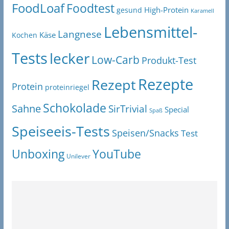
FoodLoaf
Foodtest
High-Protein
gesund
Karamell
Lebensmittel-
Langnese
Käse
Kochen
Tests
lecker
Low-Carb
Produkt-Test
Rezepte
Rezept
Protein
proteinriegel
Schokolade
Sahne
SirTrivial
Special
Spaß
Speiseeis-Tests
Speisen/Snacks
Test
Unboxing
YouTube
Unilever