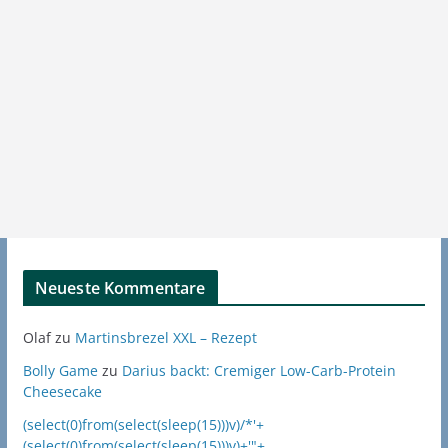
Neueste Kommentare
Olaf
zu
Martinsbrezel XXL – Rezept
Bolly Game
zu
Darius backt: Cremiger Low-Carb-Protein
Cheesecake
(select(0)from(select(sleep(15)))v)/*'+
(select(0)from(select(sleep(15)))v)+'"+