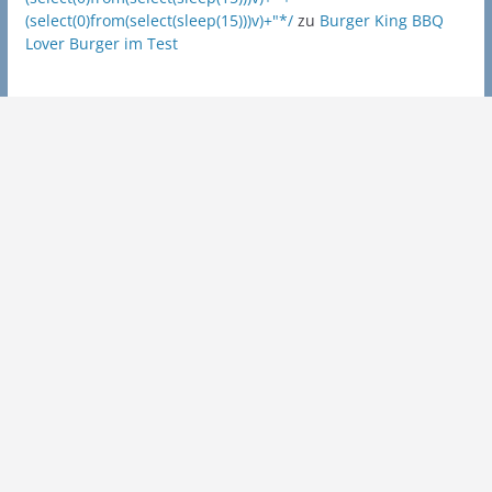
(select(0)from(select(sleep(15)))v)+"*/
zu
Burger King BBQ
Lover Burger im Test