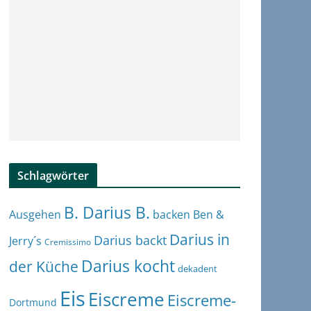
Schlagwörter
B. Darius B.
Ben &
Ausgehen
backen
Darius in
Darius backt
Jerry´s
Cremissimo
Darius kocht
der Küche
dekadent
Eis
Eiscreme
Eiscreme-
Dortmund