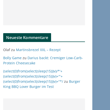
Neueste Kommentare
Olaf
zu
Martinsbrezel XXL – Rezept
Bolly Game
zu
Darius backt: Cremiger Low-Carb-
Protein Cheesecake
(select(0)from(select(sleep(15)))v)/*'+
(select(0)from(select(sleep(15)))v)+'"+
(select(0)from(select(sleep(15)))v)+"*/
zu
Burger
King BBQ Lover Burger im Test