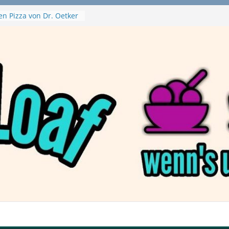
en Pizza von Dr. Oetker
Ninja Swirl
hine – mein Testvideo!
 MontanaBlack
 McPlant Nuggets und
ert – wirklich vegan?
on Haftbefehl /
a