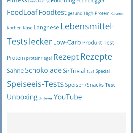
Fitness
Foodblog
Foodblogger
Food-Testing
FoodLoaf
Foodtest
High-Protein
gesund
Karamell
Lebensmittel-
Langnese
Käse
Kochen
Tests
lecker
Low-Carb
Produkt-Test
Rezepte
Rezept
Protein
proteinriegel
Schokolade
Sahne
SirTrivial
Special
Spaß
Speiseeis-Tests
Speisen/Snacks
Test
Unboxing
YouTube
Unilever