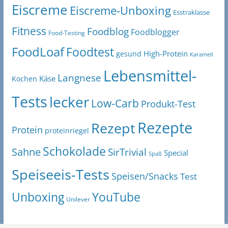
Eiscreme
Eiscreme-Unboxing
Esstraklasse
Fitness
Foodblog
Foodblogger
Food-Testing
FoodLoaf
Foodtest
High-Protein
gesund
Karamell
Lebensmittel-
Langnese
Käse
Kochen
Tests
lecker
Low-Carb
Produkt-Test
Rezepte
Rezept
Protein
proteinriegel
Schokolade
Sahne
SirTrivial
Special
Spaß
Speiseeis-Tests
Speisen/Snacks
Test
Unboxing
YouTube
Unilever