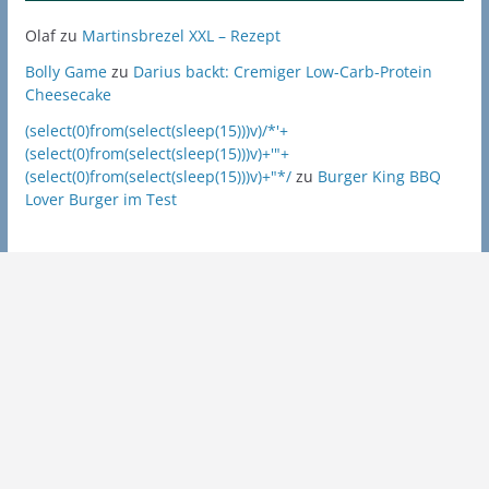
Olaf
zu
Martinsbrezel XXL – Rezept
Bolly Game
zu
Darius backt: Cremiger Low-Carb-Protein
Cheesecake
(select(0)from(select(sleep(15)))v)/*'+
(select(0)from(select(sleep(15)))v)+'"+
(select(0)from(select(sleep(15)))v)+"*/
zu
Burger King BBQ
Lover Burger im Test