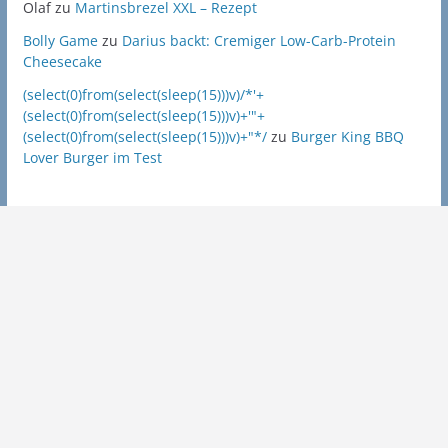
Olaf
zu
Martinsbrezel XXL – Rezept
Bolly Game
zu
Darius backt: Cremiger Low-Carb-Protein
Cheesecake
(select(0)from(select(sleep(15)))v)/*'+
(select(0)from(select(sleep(15)))v)+'"+
(select(0)from(select(sleep(15)))v)+"*/
zu
Burger King BBQ
Lover Burger im Test