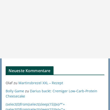
Neueste Kommentare
Olaf
zu
Martinsbrezel XXL – Rezept
Bolly Game
zu
Darius backt: Cremiger Low-Carb-Protein
Cheesecake
(select(0)from(select(sleep(15)))v)/*'+
(select(0)from(select(sleep(15)))v)+'"+