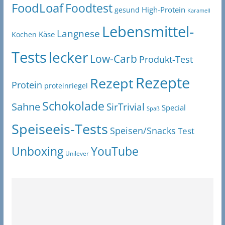
FoodLoaf
Foodtest
High-Protein
gesund
Karamell
Lebensmittel-
Langnese
Käse
Kochen
Tests
lecker
Low-Carb
Produkt-Test
Rezepte
Rezept
Protein
proteinriegel
Schokolade
Sahne
SirTrivial
Special
Spaß
Speiseeis-Tests
Speisen/Snacks
Test
Unboxing
YouTube
Unilever