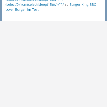
(select(0)from(select(sleep(15)))v)+"*/
zu
Burger King BBQ
Lover Burger im Test