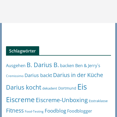
Schlagwörter
B. Darius B.
Ben & Jerry´s
Ausgehen
backen
Darius in der Küche
Darius backt
Cremissimo
Eis
Darius kocht
Dortmund
dekadent
Eiscreme
Eiscreme-Unboxing
Esstraklasse
Fitness
Foodblog
Foodblogger
Food-Testing