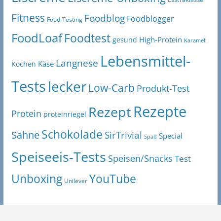
Fitness
Foodblog
Foodblogger
Food-Testing
FoodLoaf
Foodtest
High-Protein
gesund
Karamell
Lebensmittel-
Langnese
Käse
Kochen
Tests
lecker
Low-Carb
Produkt-Test
Rezepte
Rezept
Protein
proteinriegel
Schokolade
Sahne
SirTrivial
Special
Spaß
Speiseeis-Tests
Speisen/Snacks
Test
Unboxing
YouTube
Unilever