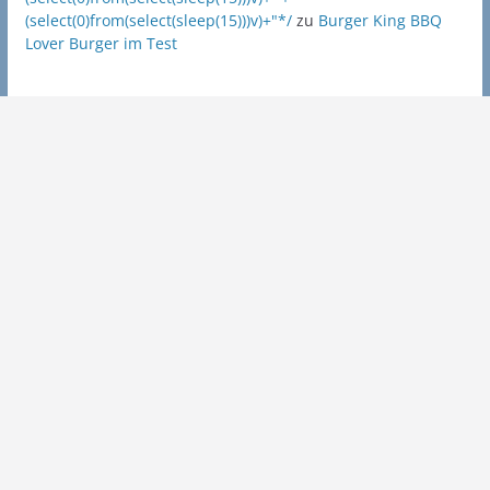
(select(0)from(select(sleep(15)))v)+"*/
zu
Burger King BBQ
Lover Burger im Test