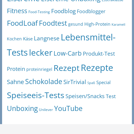
Fitness
Foodblog
Foodblogger
Food-Testing
FoodLoaf
Foodtest
High-Protein
gesund
Karamell
Lebensmittel-
Langnese
Käse
Kochen
Tests
lecker
Low-Carb
Produkt-Test
Rezepte
Rezept
Protein
proteinriegel
Schokolade
Sahne
SirTrivial
Special
Spaß
Speiseeis-Tests
Speisen/Snacks
Test
Unboxing
YouTube
Unilever