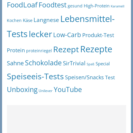
FoodLoaf
Foodtest
High-Protein
gesund
Karamell
Lebensmittel-
Langnese
Käse
Kochen
Tests
lecker
Low-Carb
Produkt-Test
Rezepte
Rezept
Protein
proteinriegel
Schokolade
Sahne
SirTrivial
Special
Spaß
Speiseeis-Tests
Speisen/Snacks
Test
Unboxing
YouTube
Unilever