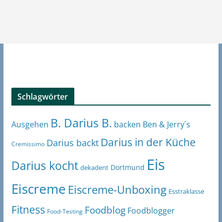
Schlagwörter
B. Darius B.
Ben & Jerry´s
Ausgehen
backen
Darius in der Küche
Darius backt
Cremissimo
Eis
Darius kocht
Dortmund
dekadent
Eiscreme
Eiscreme-Unboxing
Esstraklasse
Fitness
Foodblog
Foodblogger
Food-Testing