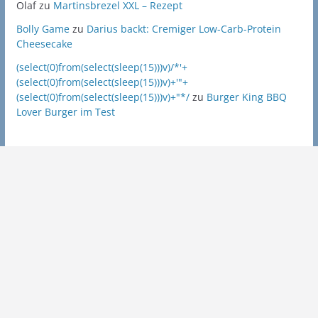
Olaf
zu
Martinsbrezel XXL – Rezept
Bolly Game
zu
Darius backt: Cremiger Low-Carb-Protein
Cheesecake
(select(0)from(select(sleep(15)))v)/*'+
(select(0)from(select(sleep(15)))v)+'"+
(select(0)from(select(sleep(15)))v)+"*/
zu
Burger King BBQ
Lover Burger im Test