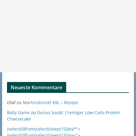
Neueste Kommentare
Olaf
zu
Martinsbrezel XXL – Rezept
Bolly Game
zu
Darius backt: Cremiger Low-Carb-Protein
Cheesecake
(select(0)from(select(sleep(15)))v)/*'+
(select(0)from(select(sleep(15)))v)+'"+