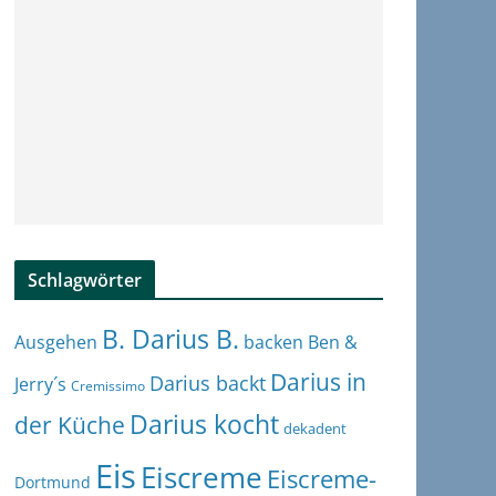
Schlagwörter
B. Darius B.
Ben &
Ausgehen
backen
Darius in
Darius backt
Jerry´s
Cremissimo
Darius kocht
der Küche
dekadent
Eis
Eiscreme
Eiscreme-
Dortmund