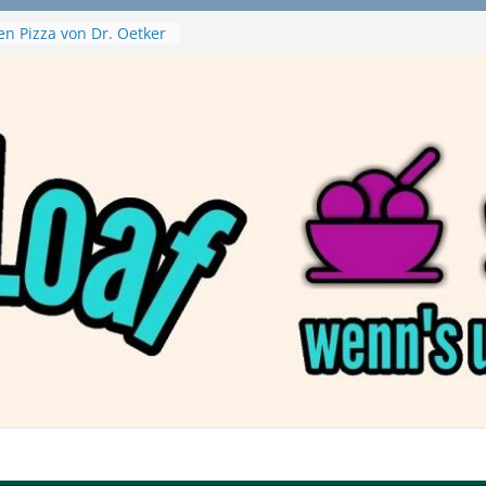
en Pizza von Dr. Oetker
Ninja Swirl
hine – mein Testvideo!
 MontanaBlack
 McPlant Nuggets und
ert – wirklich vegan?
on Haftbefehl /
a