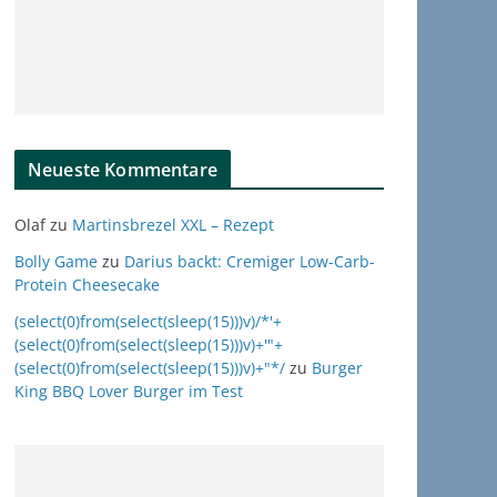
Neueste Kommentare
Olaf
zu
Martinsbrezel XXL – Rezept
Bolly Game
zu
Darius backt: Cremiger Low-Carb-
Protein Cheesecake
(select(0)from(select(sleep(15)))v)/*'+
(select(0)from(select(sleep(15)))v)+'"+
(select(0)from(select(sleep(15)))v)+"*/
zu
Burger
King BBQ Lover Burger im Test