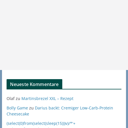
Neueste Kommentare
Olaf
zu
Martinsbrezel XXL – Rezept
Bolly Game
zu
Darius backt: Cremiger Low-Carb-Protein
Cheesecake
(select(0)from(select(sleep(15)))v)/*'+