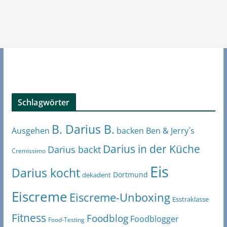
Schlagwörter
B. Darius B.
Ben & Jerry´s
Ausgehen
backen
Darius in der Küche
Darius backt
Cremissimo
Eis
Darius kocht
Dortmund
dekadent
Eiscreme
Eiscreme-Unboxing
Esstraklasse
Fitness
Foodblog
Foodblogger
Food-Testing