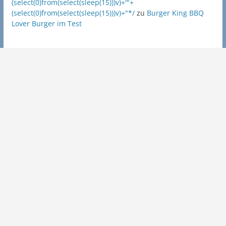
(select(0)from(select(sleep(15)))v)+'"+
(select(0)from(select(sleep(15)))v)+"*/
zu
Burger King BBQ
Lover Burger im Test