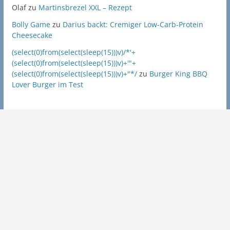
Olaf
zu
Martinsbrezel XXL – Rezept
Bolly Game
zu
Darius backt: Cremiger Low-Carb-Protein
Cheesecake
(select(0)from(select(sleep(15)))v)/*'+
(select(0)from(select(sleep(15)))v)+'"+
(select(0)from(select(sleep(15)))v)+"*/
zu
Burger King BBQ
Lover Burger im Test