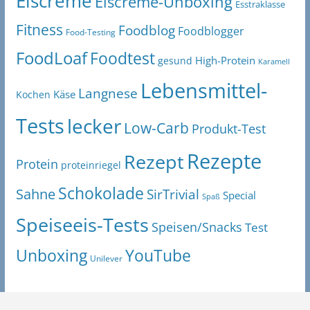
Eiscreme
Eiscreme-Unboxing
Esstraklasse
Fitness
Foodblog
Foodblogger
Food-Testing
FoodLoaf
Foodtest
High-Protein
gesund
Karamell
Lebensmittel-
Langnese
Käse
Kochen
Tests
lecker
Low-Carb
Produkt-Test
Rezepte
Rezept
Protein
proteinriegel
Schokolade
Sahne
SirTrivial
Special
Spaß
Speiseeis-Tests
Speisen/Snacks
Test
Unboxing
YouTube
Unilever