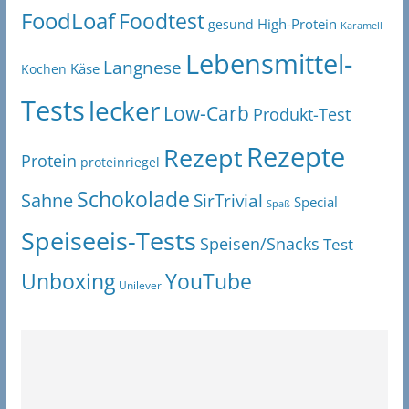
FoodLoaf
Foodtest
High-Protein
gesund
Karamell
Lebensmittel-
Langnese
Käse
Kochen
Tests
lecker
Low-Carb
Produkt-Test
Rezepte
Rezept
Protein
proteinriegel
Schokolade
Sahne
SirTrivial
Special
Spaß
Speiseeis-Tests
Speisen/Snacks
Test
Unboxing
YouTube
Unilever