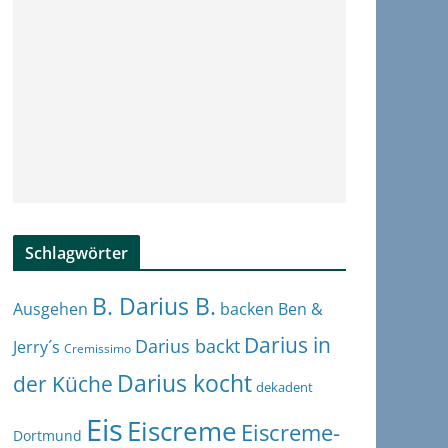
Schlagwörter
B. Darius B.
Ben &
Ausgehen
backen
Darius in
Darius backt
Jerry´s
Cremissimo
Darius kocht
der Küche
dekadent
Eis
Eiscreme
Eiscreme-
Dortmund