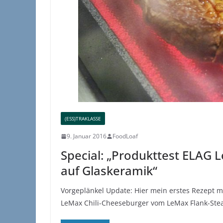
(ESS)TRAKLASSE
9. Januar 2016
FoodLoaf
Special: „Produkttest ELAG 
auf Glaskeramik“
Vorgeplänkel Update: Hier mein erstes Rezept 
LeMax Chili-Cheeseburger vom LeMax Flank-St