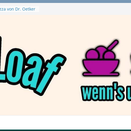
zza von Dr. Oetker
a Swirl
– mein Testvideo!
tanaBlack
ant Nuggets und
– wirklich vegan?
aftbefehl /