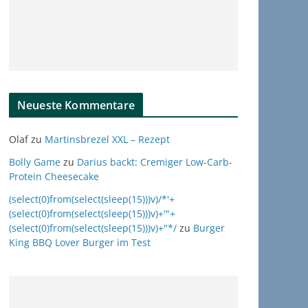
Neueste Kommentare
Olaf
zu
Martinsbrezel XXL – Rezept
Bolly Game
zu
Darius backt: Cremiger Low-Carb-
Protein Cheesecake
(select(0)from(select(sleep(15)))v)/*'+
(select(0)from(select(sleep(15)))v)+'"+
(select(0)from(select(sleep(15)))v)+"*/
zu
Burger
King BBQ Lover Burger im Test