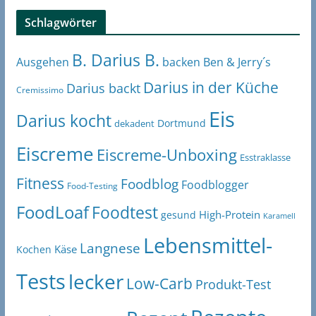
Schlagwörter
B. Darius B.
Ben & Jerry´s
Ausgehen
backen
Darius in der Küche
Darius backt
Cremissimo
Eis
Darius kocht
Dortmund
dekadent
Eiscreme
Eiscreme-Unboxing
Esstraklasse
Fitness
Foodblog
Foodblogger
Food-Testing
FoodLoaf
Foodtest
High-Protein
gesund
Karamell
Lebensmittel-
Langnese
Käse
Kochen
Tests
lecker
Low-Carb
Produkt-Test