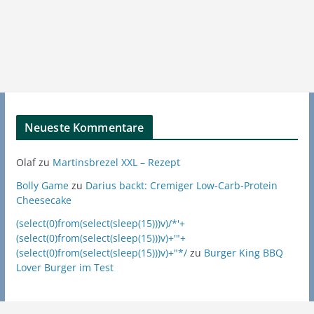
Neueste Kommentare
Olaf
zu
Martinsbrezel XXL – Rezept
Bolly Game
zu
Darius backt: Cremiger Low-Carb-Protein
Cheesecake
(select(0)from(select(sleep(15)))v)/*'+
(select(0)from(select(sleep(15)))v)+'"+
(select(0)from(select(sleep(15)))v)+"*/
zu
Burger King BBQ
Lover Burger im Test