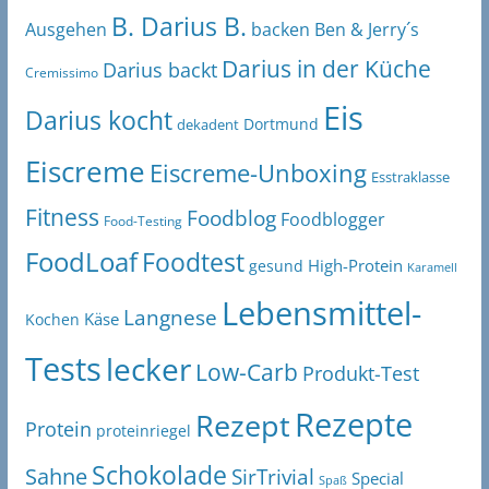
B. Darius B.
Ben & Jerry´s
Ausgehen
backen
Darius in der Küche
Darius backt
Cremissimo
Eis
Darius kocht
Dortmund
dekadent
Eiscreme
Eiscreme-Unboxing
Esstraklasse
Fitness
Foodblog
Foodblogger
Food-Testing
FoodLoaf
Foodtest
High-Protein
gesund
Karamell
Lebensmittel-
Langnese
Käse
Kochen
Tests
lecker
Low-Carb
Produkt-Test
Rezepte
Rezept
Protein
proteinriegel
Schokolade
Sahne
SirTrivial
Special
Spaß