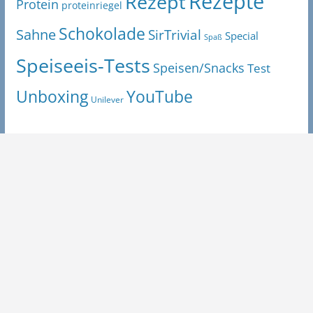
Rezepte
Rezept
Protein
proteinriegel
Schokolade
Sahne
SirTrivial
Special
Spaß
Speiseeis-Tests
Speisen/Snacks
Test
Unboxing
YouTube
Unilever