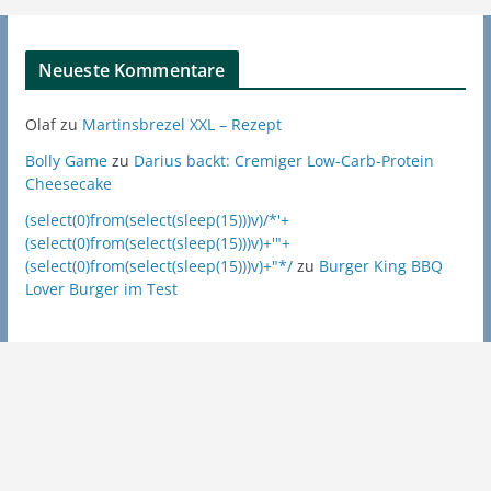
Neueste Kommentare
Olaf
zu
Martinsbrezel XXL – Rezept
Bolly Game
zu
Darius backt: Cremiger Low-Carb-Protein
Cheesecake
(select(0)from(select(sleep(15)))v)/*'+
(select(0)from(select(sleep(15)))v)+'"+
(select(0)from(select(sleep(15)))v)+"*/
zu
Burger King BBQ
Lover Burger im Test