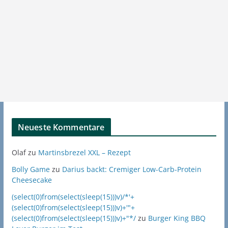
Neueste Kommentare
Olaf
zu
Martinsbrezel XXL – Rezept
Bolly Game
zu
Darius backt: Cremiger Low-Carb-Protein
Cheesecake
(select(0)from(select(sleep(15)))v)/*'+
(select(0)from(select(sleep(15)))v)+'"+
(select(0)from(select(sleep(15)))v)+"*/
zu
Burger King BBQ