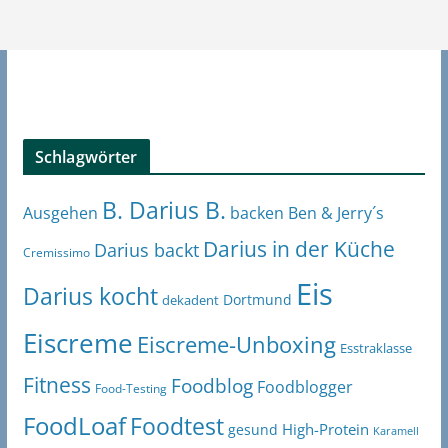
Schlagwörter
B. Darius B.
Ben & Jerry´s
Ausgehen
backen
Darius in der Küche
Darius backt
Cremissimo
Eis
Darius kocht
Dortmund
dekadent
Eiscreme
Eiscreme-Unboxing
Esstraklasse
Fitness
Foodblog
Foodblogger
Food-Testing
FoodLoaf
Foodtest
High-Protein
gesund
Karamell