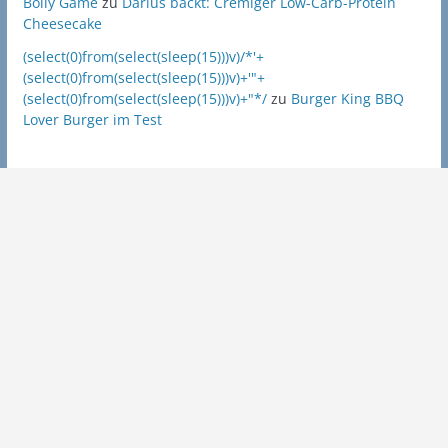
Bolly Game
zu
Darius backt: Cremiger Low-Carb-Protein
Cheesecake
(select(0)from(select(sleep(15)))v)/*'+
(select(0)from(select(sleep(15)))v)+'"+
(select(0)from(select(sleep(15)))v)+"*/
zu
Burger King BBQ
Lover Burger im Test