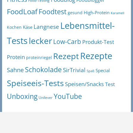
Foodblogger
Food-Testing
FoodLoaf
Foodtest
High-Protein
gesund
Karamell
Lebensmittel-
Langnese
Käse
Kochen
Tests
lecker
Low-Carb
Produkt-Test
Rezepte
Rezept
Protein
proteinriegel
Schokolade
Sahne
SirTrivial
Special
Spaß
Speiseeis-Tests
Speisen/Snacks
Test
Unboxing
YouTube
Unilever