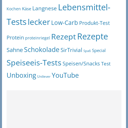
Lebensmittel-
Langnese
Käse
Kochen
Tests
lecker
Low-Carb
Produkt-Test
Rezepte
Rezept
Protein
proteinriegel
Schokolade
Sahne
SirTrivial
Special
Spaß
Speiseeis-Tests
Speisen/Snacks
Test
Unboxing
YouTube
Unilever