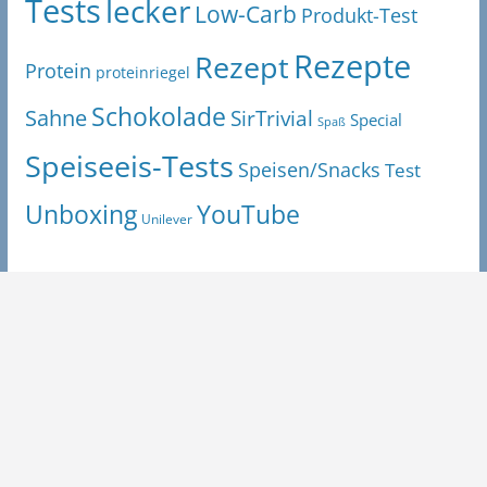
Tests
lecker
Low-Carb
Produkt-Test
Rezepte
Rezept
Protein
proteinriegel
Schokolade
Sahne
SirTrivial
Special
Spaß
Speiseeis-Tests
Speisen/Snacks
Test
Unboxing
YouTube
Unilever