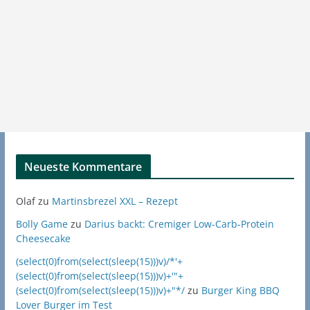
Neueste Kommentare
Olaf
zu
Martinsbrezel XXL – Rezept
Bolly Game
zu
Darius backt: Cremiger Low-Carb-Protein
Cheesecake
(select(0)from(select(sleep(15)))v)/*'+
(select(0)from(select(sleep(15)))v)+'"+
(select(0)from(select(sleep(15)))v)+"*/
zu
Burger King BBQ
Lover Burger im Test