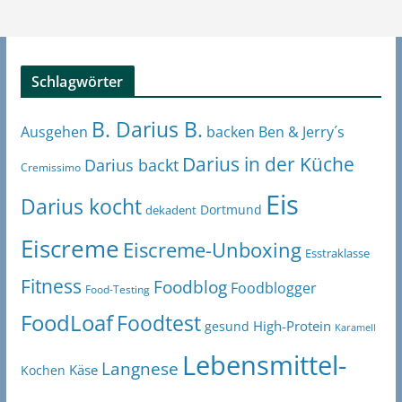
Schlagwörter
B. Darius B.
Ben & Jerry´s
Ausgehen
backen
Darius in der Küche
Darius backt
Cremissimo
Eis
Darius kocht
Dortmund
dekadent
Eiscreme
Eiscreme-Unboxing
Esstraklasse
Fitness
Foodblog
Foodblogger
Food-Testing
FoodLoaf
Foodtest
High-Protein
gesund
Karamell
Lebensmittel-
Langnese
Käse
Kochen