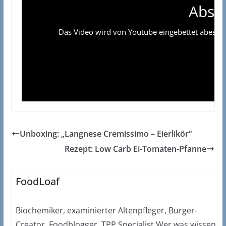
Absp
Das Video wird von Youtube eingebettet abespielt
Unboxing: „Langnese Cremissimo – Eierlikör“
Rezept: Low Carb Ei-Tomaten-Pfanne
FoodLoaf
Biochemiker, examinierter Altenpfleger, Burger-
Creator, Foodblogger, TPP Specialist Wer was wissen