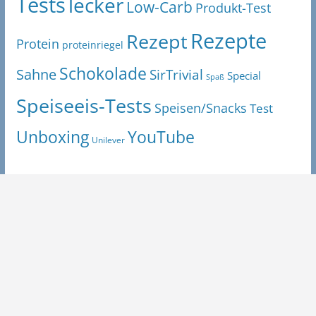
Tests
lecker
Low-Carb
Produkt-Test
Rezepte
Rezept
Protein
proteinriegel
Schokolade
Sahne
SirTrivial
Special
Spaß
Speiseeis-Tests
Speisen/Snacks
Test
Unboxing
YouTube
Unilever