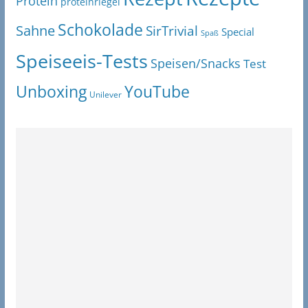
Protein
proteinriegel
Schokolade
Sahne
SirTrivial
Special
Spaß
Speiseeis-Tests
Speisen/Snacks
Test
Unboxing
YouTube
Unilever