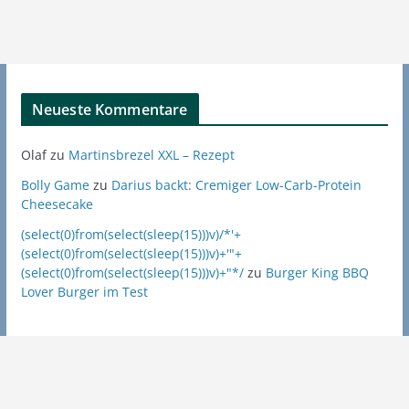
Neueste Kommentare
Olaf
zu
Martinsbrezel XXL – Rezept
Bolly Game
zu
Darius backt: Cremiger Low-Carb-Protein
Cheesecake
(select(0)from(select(sleep(15)))v)/*'+
(select(0)from(select(sleep(15)))v)+'"+
(select(0)from(select(sleep(15)))v)+"*/
zu
Burger King BBQ
Lover Burger im Test