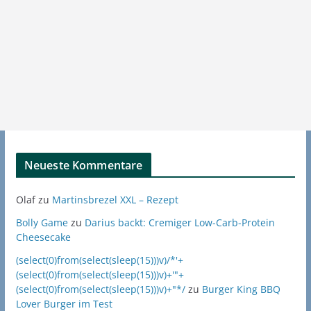
Neueste Kommentare
Olaf
zu
Martinsbrezel XXL – Rezept
Bolly Game
zu
Darius backt: Cremiger Low-Carb-Protein
Cheesecake
(select(0)from(select(sleep(15)))v)/*'+
(select(0)from(select(sleep(15)))v)+'"+
(select(0)from(select(sleep(15)))v)+"*/
zu
Burger King BBQ
Lover Burger im Test