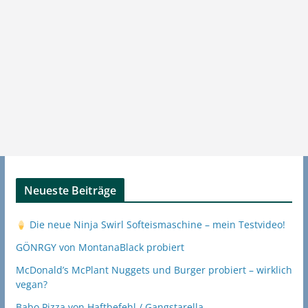
Neueste Beiträge
Die neue Ninja Swirl Softeismaschine – mein Testvideo!
GÖNRGY von MontanaBlack probiert
McDonald’s McPlant Nuggets und Burger probiert – wirklich
vegan?
Babo Pizza von Haftbefehl / Gangstarella