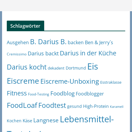
Schlagwörter
B. Darius B.
Ben & Jerry´s
Ausgehen
backen
Darius in der Küche
Darius backt
Cremissimo
Eis
Darius kocht
Dortmund
dekadent
Eiscreme
Eiscreme-Unboxing
Esstraklasse
Fitness
Foodblog
Foodblogger
Food-Testing
FoodLoaf
Foodtest
High-Protein
gesund
Karamell
Lebensmittel-
Langnese
Käse
Kochen