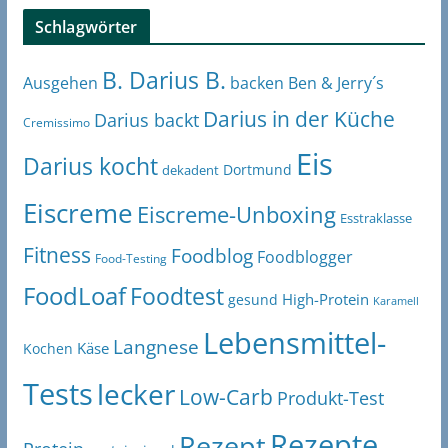
Schlagwörter
B. Darius B.
Ben & Jerry´s
Ausgehen
backen
Darius in der Küche
Darius backt
Cremissimo
Eis
Darius kocht
Dortmund
dekadent
Eiscreme
Eiscreme-Unboxing
Esstraklasse
Fitness
Foodblog
Foodblogger
Food-Testing
FoodLoaf
Foodtest
High-Protein
gesund
Karamell
Lebensmittel-
Langnese
Käse
Kochen
Tests
lecker
Low-Carb
Produkt-Test
Rezepte
Rezept