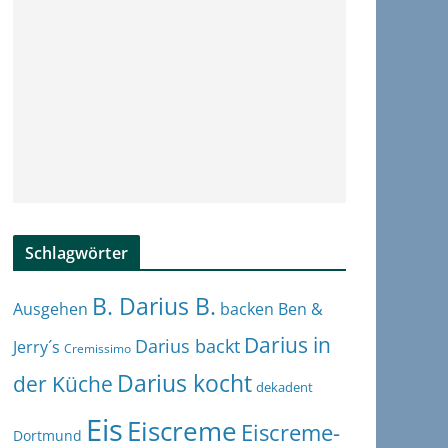
Schlagwörter
B. Darius B.
Ben &
Ausgehen
backen
Darius in
Darius backt
Jerry´s
Cremissimo
Darius kocht
der Küche
dekadent
Eis
Eiscreme
Eiscreme-
Dortmund