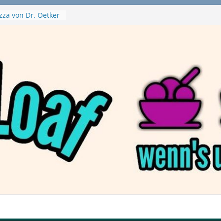
zza von Dr. Oetker
a Swirl
– mein Testvideo!
tanaBlack
ant Nuggets und
– wirklich vegan?
aftbefehl /