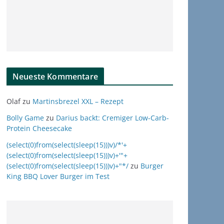
Neueste Kommentare
Olaf
zu
Martinsbrezel XXL – Rezept
Bolly Game
zu
Darius backt: Cremiger Low-Carb-
Protein Cheesecake
(select(0)from(select(sleep(15)))v)/*'+
(select(0)from(select(sleep(15)))v)+'"+
(select(0)from(select(sleep(15)))v)+"*/
zu
Burger
King BBQ Lover Burger im Test