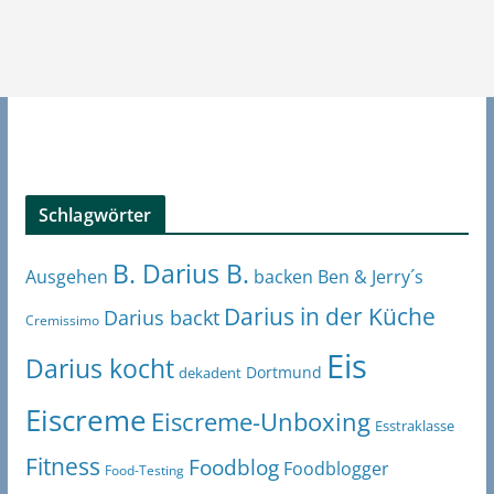
Schlagwörter
B. Darius B.
Ben & Jerry´s
Ausgehen
backen
Darius in der Küche
Darius backt
Cremissimo
Eis
Darius kocht
Dortmund
dekadent
Eiscreme
Eiscreme-Unboxing
Esstraklasse
Fitness
Foodblog
Foodblogger
Food-Testing