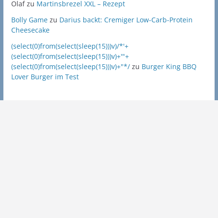
Olaf
zu
Martinsbrezel XXL – Rezept
Bolly Game
zu
Darius backt: Cremiger Low-Carb-Protein
Cheesecake
(select(0)from(select(sleep(15)))v)/*'+
(select(0)from(select(sleep(15)))v)+'"+
(select(0)from(select(sleep(15)))v)+"*/
zu
Burger King BBQ
Lover Burger im Test