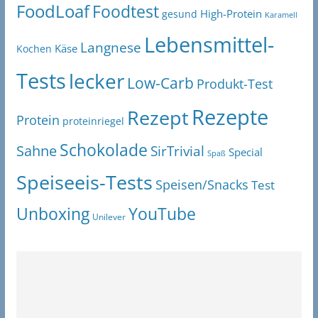
FoodLoaf
Foodtest
High-Protein
gesund
Karamell
Lebensmittel-
Langnese
Käse
Kochen
Tests
lecker
Low-Carb
Produkt-Test
Rezepte
Rezept
Protein
proteinriegel
Schokolade
Sahne
SirTrivial
Special
Spaß
Speiseeis-Tests
Speisen/Snacks
Test
Unboxing
YouTube
Unilever