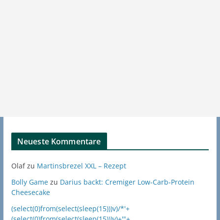
Neueste Kommentare
Olaf
zu
Martinsbrezel XXL – Rezept
Bolly Game
zu
Darius backt: Cremiger Low-Carb-Protein
Cheesecake
(select(0)from(select(sleep(15)))v)/*'+
(select(0)from(select(sleep(15)))v)+'"+