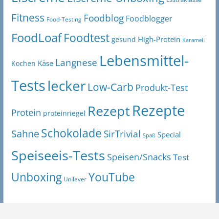
Fitness
Foodblog
Foodblogger
Food-Testing
FoodLoaf
Foodtest
High-Protein
gesund
Karamell
Lebensmittel-
Langnese
Käse
Kochen
Tests
lecker
Low-Carb
Produkt-Test
Rezepte
Rezept
Protein
proteinriegel
Schokolade
Sahne
SirTrivial
Special
Spaß
Speiseeis-Tests
Speisen/Snacks
Test
Unboxing
YouTube
Unilever