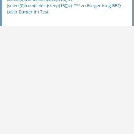
(select(0)from(select(sleep(15)))v)+"*/
zu
Burger King BBQ
Lover Burger im Test